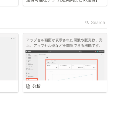
Mikawaya Upsell
は、
Mikawaya Subscription
との連携が可能です。
Search
らキー
rl 
アップセル画面が表示された回数や販売数、売
す。
上、アップセル率などを閲覧できる機能です。
いについ
Mikawaya Subscription
にて初期設定を完了さ
せていただくと、
Mikawaya Upsell
にて「定期
分析
商品」を選択することが可能となります。
りますか？
画像が表
ます。
)が7日間
利用可能な決済方法(お客様側)は何がありますか？
Mikawaya Upsellアプリの請求(ストア側)はどのように行われますか？