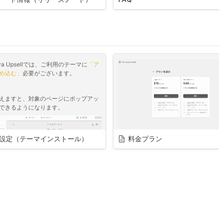
目次
aya Upsellに関するアップデート/リリ
です。
：2025/06/24
ページ右上の「Search」か
ワードでの検索が可能です。
PCの場合、ショートカット ⌘/ct
aya Upsellでは、ご利用のテーマに
「ア
+F でクイック検索が可能で
め込む」
必要がございます。
左側の目次もご活用ください
えますと、対象のページにポップアッ
12/03 - アプリ公開
できるようになります。
料金プラン・決済・お支払
て
設定（テーマインストール）
料金プラン
アプリの月額料金はいくらかか
アプリをインストールする際に上記の
示されますのでご選択をお願いいたし
手数料は発生しますか？
どちらもトライアル期間(無料体験期間
ございます。
Lightプラン：$19/月
記よりご確認ください。
Standardプラン：$49/月