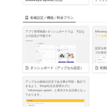
Shopifyの標準機能としてポップアップ(アップ
Mikaw
セル機能)は提供されていないため、専用の
ース情報
Shopifyアプリを導入することが必要です。
最終更新日
各種設定／機能／料金プラン
本ページではShopifyでアップセルを実現でき
るアプリ
Mikawaya Upsellの特徴
についてご案
内いたします。
アプリ管理画面>ダッシュボードでは、下記な
Mikaw
どの設定が可能です。
プリを埋
【特徴1】
商品ページ「カートに追加する」ボタンをクリ
設定を終
ックした際にポップアップが表示されます！
2024/
プが表示
※商品ページ以外に、カートページ、チェック
アウトページ、サンクスページにもバナーを設
定可能です（チェックアウトページのみ
ダッシュボード（アップセル設定）
初期
Shopify Plusプラン限定）
アップセル経由の注文である事が判別・集計で
ストア側で管理する際に必要な名称
きるよう、Shopify注文管理タグに
となります。

「mikawaya-upsell」と表示される仕様となっ
お客様側には表示されないため、お
ております。
好きな名称で設定いただけます。
設定は下