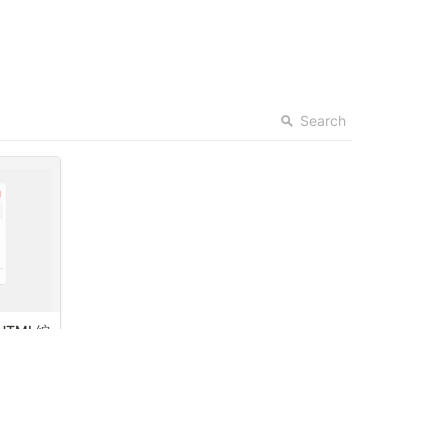
能
分析機能の見方
•
表示回数
アプリ管
商品ページでポップアップが
Search
よ
画面へ
表示された総回数です。
これは潜在的なアップセル機
会の総数を示しています。
•
アップセル販売数
実際に購入に至ったアップセ
ル商品の数です。
•
売上
アップセルによって得られた
追加売上です。
TML編
•
アップセル率
表示回数に対する実際の購入
率を示しています。
などをカ
で設定で