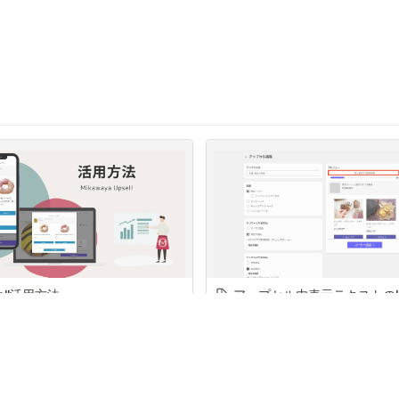
【手順1】
•
Lightプランの全ての機
Mikawaya Upsellアプリ管理画面>
•
定期商品のアップセル
設定&料金プランをクリックしま
す。
プランを途中で変更されたい場合は、
【手順2】
理画面>設定＆料金プラン>
プラン変更
インストール先のテーマを選択しま
りご対応いただけます。
す。
※最初に表示されているのは「メイ
ンテーマ(公開テーマ)」となります
※メインテーマではなく、別のテー
マで作業を行いたい場合は、
Shopify管理画面>販売チャネル>オ
ンラインストアより事前にテーマの
複製をお願いいたします
ell活用方法
アップセル内表示テキストのH
【手順3】
集
aya Upsellでは、 商品ページでカートに
をクリックしま
瞬間にアップセル画面(ポップアップ)
テーマエディターへ
す。
ることができます。
アップセル画面で「送料無料」の部分
【手順4】
下記のような提案を実現することも可
ラーコードにしたい場合など、HTML