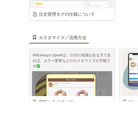
配置：
注文管理タグの仕様について
「商品ページ」「カート
ページ」「チェックアウ
トページ(Shopify Plus
限定)」「サンクスペー
カスタマイズ／活用方法
ジ」から選択可能です。
Mikawaya Upsellは、CSSの知識がある方であ
「商品ページ」>「アップセルタイプに変更」の詳細はこちら
れば、カラー変更などのカスタマイズが可能で
「カートページ」の詳細はこちら
す
「チェックアウトページ」の詳細はこちら（Shopify Plusプラン限定）
「サンクスページ」の詳細はこちら
CSSカスタマイズ
Ups
トリガーとなる商品：
Mikaw
「すべての商品」を選択した場合はこちら
追加する
を表示す
「特定の商品」を選択した場合はこちら
「特定のコレクション」を選択した場合はこちら
コード編集>>assets>>base.cssからアップセ
例えば、